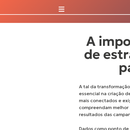
A impo
de estr
p
A tal da transformaçã
essencial na criação 
mais conectados e exig
compreendam melhor a
resultados das campa
Dados como ponto de 