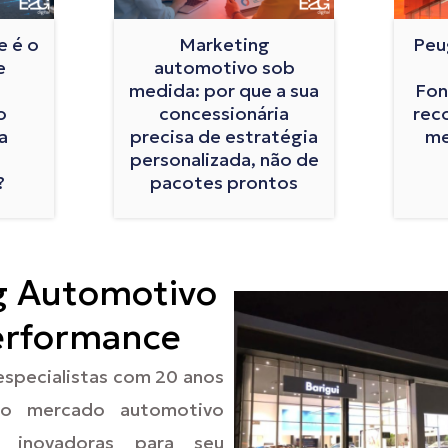
e é o
Marketing
Peu
e
automotivo sob
medida: por que a sua
Fon
o
concessionária
rec
a
precisa de estratégia
me
personalizada, não de
?
pacotes prontos
g Automotivo
erformance
especialistas com 20 anos
no mercado automotivo
s inovadoras para seu