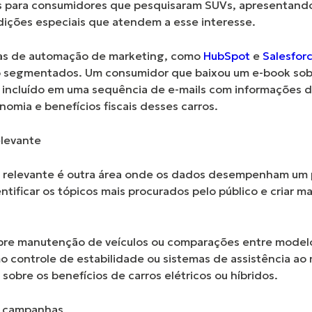
s para consumidores que pesquisaram SUVs, apresentand
dições especiais que atendem a esse interesse.
tas de automação de marketing, como
HubSpot
e
Salesfor
 segmentados. Um consumidor que baixou um e-book sobre
 incluído em uma sequência de e-mails com informações 
nomia e benefícios fiscais desses carros.
elevante
 relevante é outra área onde os dados desempenham um pa
ntificar os tópicos mais procurados pelo público e criar m
bre manutenção de veículos ou comparações entre modelos
o controle de estabilidade ou sistemas de assistência ao
obre os benefícios de carros elétricos ou híbridos.
o campanhas