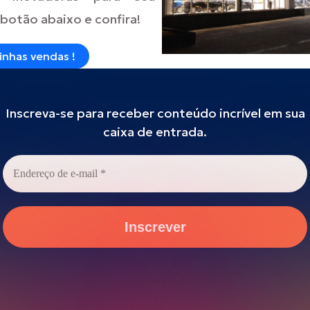
 botão abaixo e confira!
nhas vendas !
Inscreva-se para receber conteúdo incrível em sua
caixa de entrada.
Endereço
de
e-
mail
*