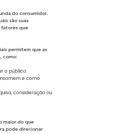
unda do consumidor
.
uais são suas
 fatores que
iais permitem que as
, como:
r o público.
 consomem e como
uisa, consideração ou
o maior do que
ra pode direcionar