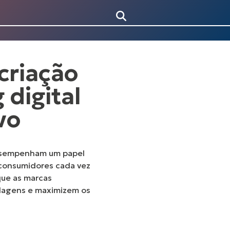
criação
 digital
vo
 desempenham um papel
 consumidores cada vez
que as marcas
rdagens e maximizem os