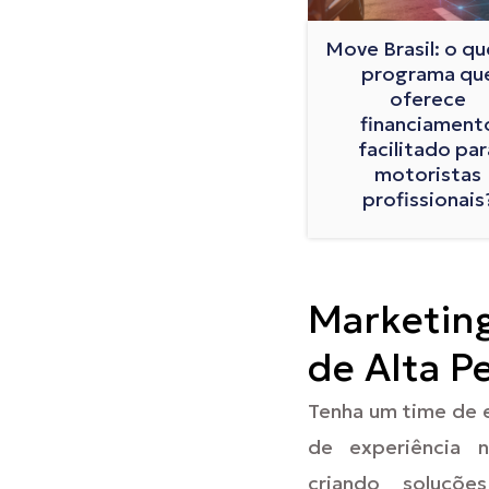
Move Brasil: o qu
programa qu
oferece
financiament
facilitado par
motoristas
profissionais
Marketin
de Alta P
Tenha um time de 
de experiência 
criando soluçõe