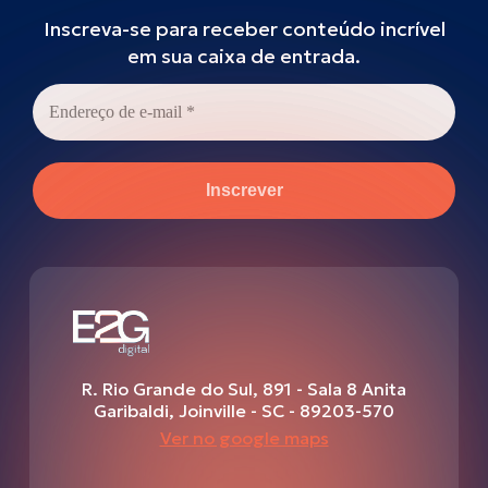
Inscreva-se para receber conteúdo incrível
em sua caixa de entrada.
Endereço
de
e-
mail
*
R. Rio Grande do Sul, 891 - Sala 8
Anita
Garibaldi, Joinville - SC - 89203-570
Ver no google maps