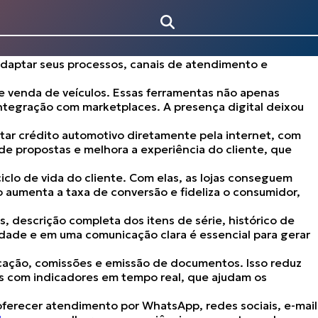
ro nos últimos anos. Lojas e revendedores que desejam
nças do mercado se quiserem se manter na boca do povo.
 dos consumidores iniciam a busca por um carro na
elos, leu avaliações e, muitas vezes,
entrou em contato
 adaptar seus processos, canais de atendimento e
e venda de veículos. Essas ferramentas não apenas
ntegração com marketplaces. A presença digital deixou
ratar crédito automotivo diretamente pela internet, com
 de propostas
e
melhora a experiência do cliente
, que
lo de vida do cliente. Com elas, as lojas conseguem
so
aumenta a taxa de conversão e fideliza o consumidor
,
, descrição completa dos itens de série, histórico de
idade e em uma comunicação clara é essencial para gerar
ficação, comissões e emissão de documentos. Isso reduz
s com indicadores em tempo real, que ajudam os
ferecer atendimento por WhatsApp, redes sociais, e-mail