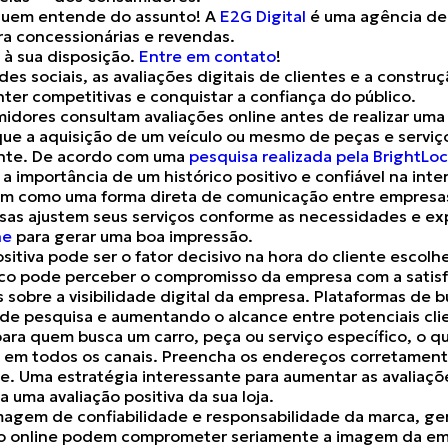
 quem entende do assunto! A
E2G Digital
é uma agência de
ra concessionárias e revendas.
 à sua disposição.
Entre em contato
!
des sociais, as avaliações digitais de clientes e a
construç
er competitivas e conquistar a confiança do público.
dores consultam avaliações online antes de realizar um
que a aquisição de um veículo ou mesmo de peças e serviço
ente. De acordo com uma
pesquisa realizada pela BrightLoc
a importância de um histórico positivo e confiável na inte
rvem como uma forma direta de comunicação entre empresas
sas ajustem seus serviços conforme as necessidades e ex
ne
para gerar uma boa impressão.
sitiva pode ser o fator decisivo
na hora do cliente escolhe
lico pode perceber
o compromisso da empresa com a satisf
s sobre a visibilidade digital da empresa. Plataformas de
de pesquisa e aumentando o alcance entre potenciais cli
para quem busca um carro
, peça ou serviço específico, o 
a em todos os canais.
Preencha os endereços corretamen
te. Uma estratégia interessante para aumentar as avaliaç
ça
uma avaliação positiva
da sua loja.
magem de confiabilidade
e responsabilidade da marca, ger
ão online podem comprometer seriamente a imagem da e