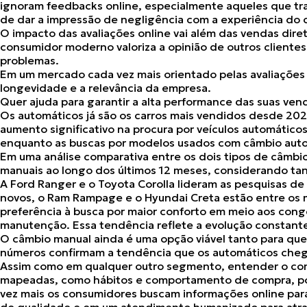
ignoram feedbacks online, especialmente aqueles que tra
de dar a impressão de negligência com a experiência do c
O impacto das avaliações online vai além das vendas dire
consumidor moderno valoriza a opinião de outros clientes
problemas.
Em um mercado cada vez mais orientado pelas avaliações di
longevidade e a relevância da empresa.
Quer ajuda para garantir a alta performance das suas ve
Os automáticos já são os carros mais vendidos desde 202
aumento significativo na procura por veículos automátic
enquanto as buscas por modelos usados com câmbio au
Em uma análise comparativa entre os dois tipos de câmb
manuais ao longo dos últimos 12 meses, considerando tan
A Ford Ranger e o Toyota Corolla lideram as pesquisas d
novos, o Ram Rampage e o Hyundai Creta estão entre os 
preferência à busca por maior conforto em meio aos con
manutenção. Essa tendência reflete a evolução constante
O câmbio manual ainda é uma opção viável tanto para que
números confirmam a tendência que os automáticos chega
Assim como em qualquer outro segmento, entender o comp
mapeadas, como hábitos e comportamento de compra, pode
vez mais os consumidores buscam informações online par