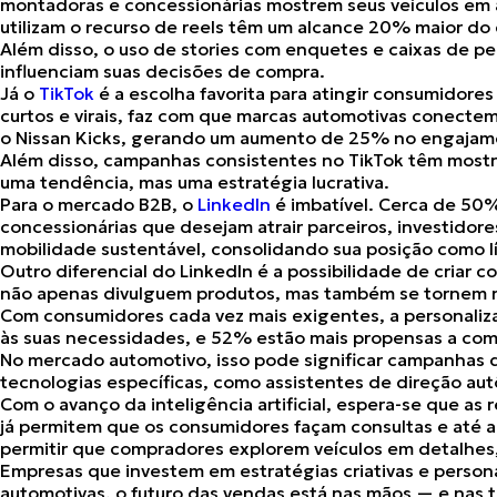
montadoras e concessionárias mostrem seus veículos em 
utilizam o recurso de
reels
têm um
alcance 20% maior
do 
Além disso, o uso de
stories
com enquetes e caixas de p
influenciam suas decisões de compra​.
Já o
TikTok
é a escolha favorita para atingir
consumidores 
curtos e virais, faz com que marcas automotivas conecte
o Nissan Kicks, gerando um
aumento de 25% no engaja
Além disso, campanhas consistentes no TikTok têm mos
uma tendência, mas uma estratégia lucrativa​.
Para o mercado B2B, o
LinkedIn
é imbatível. Cerca de 50%
concessionárias que desejam atrair parceiros, investidores
mobilidade sustentável, consolidando sua posição como l
Outro diferencial do LinkedIn é a
possibilidade de criar 
não apenas divulguem produtos, mas também se tornem r
Com consumidores cada vez mais exigentes, a personali
às suas necessidades, e
52%
estão mais propensas a co
No mercado automotivo, isso pode significar campanhas 
tecnologias específicas, como assistentes de direção au
Com o avanço da inteligência artificial, espera-se que as
já permitem que os consumidores façam consultas e até a
permitir que compradores explorem veículos em detalhes,
Empresas que investem em estratégias criativas e perso
automotivas, o futuro das vendas está nas mãos — e nas 