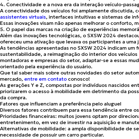
4. Conectividade e a nova era da interação veículo-passa
A conectividade dos veículos foi amplamente discutida, 
assistentes virtuais
, interfaces intuitivas e sistemas de 
Essas inovações visam não apenas melhorar o conforto, 
5. O papel das marcas na criação de experiências memorá
Além das inovações tecnológicas, o SXSW 2024
destacou
ofereceu uma ativação que levava os participantes a uma j
As tendências apresentadas no SXSW 2024
indicam um f
sustentabilidade, a reimaginação do interior dos veículos
montadoras e empresas do setor, adaptar-se a essas mud
orientado pela experiência do usuário.
Que tal saber mais sobre outras novidades do setor auto
mercado,
entre em contato
conosco!
As gerações Y e Z, compostas por indivíduos nascidos e
priorizarem o acesso à mobilidade em detrimento da poss
da compra.
Fatores que influenciam a preferência pelo aluguel
Diversos fatores contribuem para essa tendência entre o
Prioridades financeiras:
muitos jovens optam por direciona
entretenimento, em vez de investir na aquisição e manu
Alternativas de mobilidade:
a ampla disponibilidade de se
necessidade de possuir um carro particular.