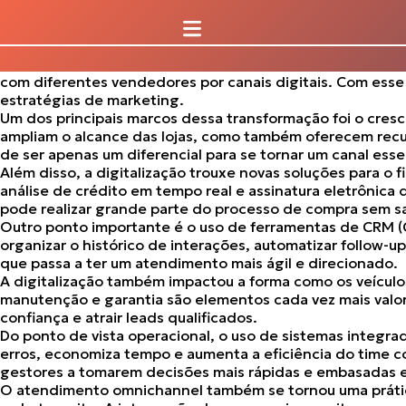
O avanço da tecnologia e a mudança no comportamento do
manter competitividade, aumentar suas vendas e melhora
A jornada de compra de um veículo também mudou signif
internet
. Isso significa que, antes mesmo de visitar uma 
com diferentes vendedores por canais digitais
. Com esse
estratégias de marketing.
Um dos principais marcos dessa transformação foi o cres
ampliam o alcance das lojas, como também oferecem recu
de ser apenas um diferencial para se tornar um canal esse
Além disso,
a digitalização trouxe novas soluções para o 
análise de crédito em tempo real e assinatura eletrônica 
pode realizar grande parte do processo de compra sem sa
Outro ponto importante é o uso de ferramentas de CRM (
organizar o histórico de interações, automatizar follow-u
que passa a ter um atendimento mais ágil e direcionado.
A digitalização também impactou a forma como os veículos
manutenção e garantia são elementos cada vez mais valo
confiança e atrair leads qualificados
.
Do ponto de vista operacional,
o uso de sistemas integra
erros, economiza tempo e aumenta a eficiência do time 
gestores a tomarem decisões mais rápidas e embasadas 
O atendimento omnichannel também se tornou uma prática 