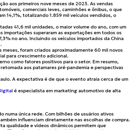
ão aos primeiros nove meses de 2023. As vendas
utomóveis, comerciais leves, caminhões e ônibus, o que
ram 14,1%
, totalizando 1.859 mil veículos vendidos, o
tadas 41,6 mil unidades, o maior volume do ano
, com um
 as importações superaram as exportações em todos os
7,3% no ano. Incluindo os veículos importados da China
.
os meses, foram criados aproximadamente 60 mil novos
ial para crescimento adicional.
erno como fatores positivos para o setor. Em resumo,
a retomada aos patamares pré-pandemia e perspectivas
lo. A expectativa é de que o evento atraia cerca de um
igital
é especialista em marketing automotivo de alta
o numa única rede. Com bilhões de usuários ativos
s também
influenciam diretamente nas escolhas de compra
.
lta qualidade e vídeos dinâmicos permitem que