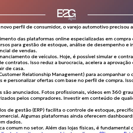
 consumidor transformaram o varejo automotivo brasilei
r a experiência do cliente, precisam se adaptar às muda
icativamente. Segundo pesquisas do Google,
mais de 90%
loja física, o comprador já pesquisou preços, comparou mod
 novo perfil de consumidor, o varejo automotivo precisou
cimento das plataformas online especializadas em compra 
rsos para gestão de estoque, análise de desempenho e i
ncial de vendas.
financiamento de veículos
. Hoje, é possível simular e cont
de contratos. Isso
reduz a burocracia
,
acelera a aprovação
ir de casa.
Customer Relationship Management) para acompanhar o cic
ps e personalizar ofertas com base no perfil de compra. Is
 são anunciados. Fotos profissionais, vídeos em 360 graus
rizados pelos compradores.
Investir em conteúdo de qual
dos de gestão
(ERP)
facilita o controle de estoque
, preci
comercial. Algumas plataformas ainda oferecem dashboard
em dados.
comum no setor. Além das lojas físicas, é fundamental o