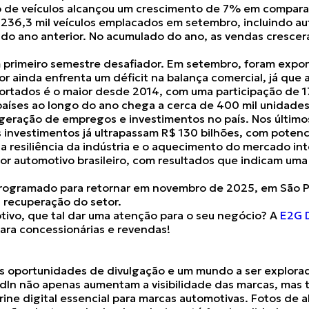
 de veículos alcançou um crescimento de 7%
em comparaç
236,3 mil veículos emplacados em setembro
, incluindo a
do ano anterior. No acumulado do ano,
as vendas cresce
 primeiro semestre desafiador. Em setembro,
foram expor
r ainda enfrenta um déficit na balança comercial, já que
portados
é o maior desde 2014
, com uma participação de 1
 países ao longo do ano chega a cerca de 400 mil unidades
a geração de empregos e investimentos no país
. Nos últim
s investimentos já ultrapassam R$ 130 bilhões, com potenc
a resiliência da indústria e o aquecimento do mercado int
r automotivo brasileiro
, com resultados que indicam um
rogramado para retornar em novembro de 2025, em São Pau
a recuperação do setor.
tivo, que tal dar uma atenção para o seu negócio? A
E2G D
ara concessionárias e revendas!
as oportunidades de divulgação
e um mundo a ser explorad
edIn não apenas aumentam a visibilidade das marcas, ma
trine digital
essencial para marcas automotivas. Fotos de a