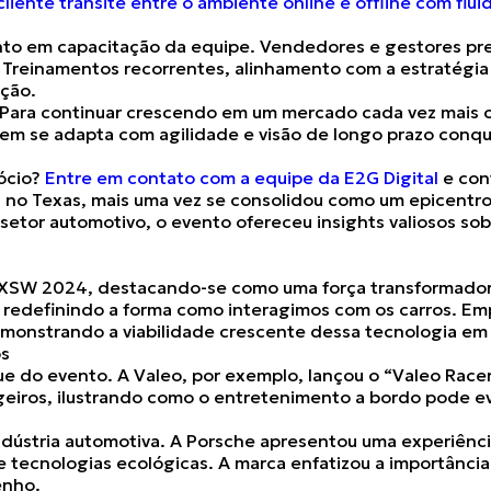
cliente transite entre o ambiente online e offline com flui
ento em capacitação da equipe.
Vendedores e gestores pre
. Treinamentos recorrentes, alinhamento com a estratégi
ação.
. Para continuar crescendo em um mercado cada vez mais co
em se adapta com agilidade e visão de longo prazo conq
gócio?
Entre em contato com a equipe da E2G Digital
e con
 no Texas, mais uma vez se consolidou como um epicentro d
o setor automotivo, o evento ofereceu insights valiosos 
 do SXSW 2024, destacando-se como uma força transformado
á redefinindo a forma como interagimos com os carros
. Em
 demonstrando a viabilidade crescente dessa tecnologia 
os
ue do evento. A Valeo, por exemplo, lançou o “Valeo Racer
ageiros, ilustrando como o entretenimento a bordo pode e
ndústria automotiva
. A Porsche apresentou uma experiênci
e tecnologias ecológicas. A marca enfatizou a importância 
enho.