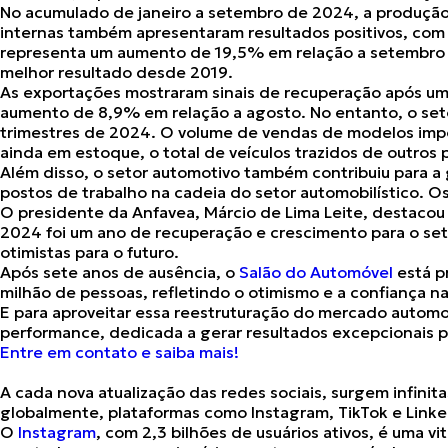
No acumulado de janeiro a setembro de 2024,
a produção
internas também apresentaram resultados positivos,
com 
representa um
aumento de 19,5%
em relação a setembro 
melhor resultado desde 2019.
As exportações mostraram sinais de recuperação após um
aumento de 8,9% em relação a agosto. No entanto, o seto
trimestres de 2024. O volume de vendas de modelos im
ainda em estoque, o total de veículos trazidos de outros
Além disso, o setor automotivo também
contribuiu para 
postos de trabalho na cadeia do setor automobilístico. O
O presidente da Anfavea, Márcio de Lima Leite, destacou 
2024 foi um ano de recuperação e crescimento para o seto
otimistas para o futuro.
Após sete anos de ausência, o
Salão do Automóvel
está p
milhão de pessoas, refletindo o otimismo e a confiança n
E para aproveitar essa reestruturação do mercado automo
performance, dedicada a gerar resultados excepcionais p
Entre em contato e saiba mais!
A cada nova atualização das redes sociais, surgem
infinit
globalmente, plataformas como Instagram, TikTok e Link
O
Instagram
, com 2,3 bilhões de usuários ativos, é uma
vi