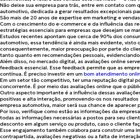
Não deixe sua empresa para trás, entre em contato com
automotivo
, dedicada a gerar resultados excepcionais pa
São mais de 20 anos de expertise em marketing e vendas
Com o
crescimento do e-commerce
e da influência das re
estratégias essenciais para empresas que desejam se mant
Estudos recentes apontam que cerca de
90% dos consumi
automotivo, essa tendência é ainda mais evidente, visto 
consequentemente, maior preocupação por parte do cli
tanto quanto em recomendações pessoais
, evidenciando 
Além disso, no mercado digital, as avaliações online se
feedback essencial
. Esse feedback permite que as empre
contínua. É preciso investir em um
bom atendimento onli
Em um setor tão competitivo,
ter uma reputação digital po
concorrente. É por meio das avaliações online que o púb
Outro aspecto importante é a influência dessas avaliaçõe
positivas e alta interação
, promovendo-os nos resultados 
empresa automotiva,
maior será sua chance de aparecer 
Por isso, verifique como estão as informações da empres
todas as informações necessárias a postos para seu clien
desconto
em algum serviço ou produto, caso o cliente fa
Esse engajamento também colabora para construir uma
i
contrapartida, avaliações negativas ou a
falta de interaç