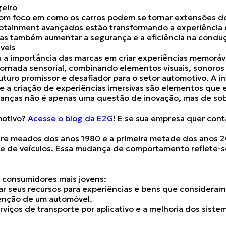
geiro
com foco em como os carros podem se tornar extensões dos
infotainment avançados estão transformando a experiência
mas também aumentar a segurança e a eficiência na condu
veis
 a importância das marcas em criar experiências memoráv
ornada sensorial, combinando elementos visuais, sonoros e
uturo promissor e desafiador para o setor automotivo
. A i
 e a criação de experiências imersivas são elementos que e
anças não é apenas uma questão de inovação, mas de sob
motivo?
Acesse o blog da E2G
! E se sua empresa quer con
ntre meados dos anos 1980 e a primeira metade dos anos 
e de veículos. Essa mudança de comportamento reflete-se
s consumidores mais jovens:
r seus recursos para experiências e bens que consideram
tenção de um automóvel.
rviços de transporte por aplicativo e a melhoria dos sist