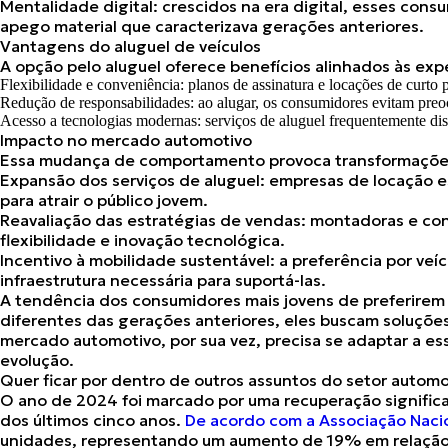
Mentalidade digital:
crescidos na era digital, esses cons
apego material que caracterizava gerações anteriores.
Vantagens do aluguel de veículos
A opção pelo aluguel oferece benefícios alinhados às exp
Flexibilidade e conveniência: planos de assinatura e locações de cur
Redução de responsabilidades: ao alugar, os consumidores evitam preo
Acesso a tecnologias modernas: serviços de aluguel frequentemente di
Impacto no mercado automotivo
Essa mudança de comportamento provoca transformações s
Expansão dos serviços de aluguel:
empresas de locação es
para atrair o público jovem.
Reavaliação das estratégias de vendas:
montadoras e con
flexibilidade e inovação tecnológica.
Incentivo à mobilidade sustentável:
a preferência por veí
infraestrutura necessária para suportá-las.
A tendência dos consumidores mais jovens de preferirem 
diferentes das gerações anteriores, eles buscam soluções
mercado automotivo, por sua vez, precisa se adaptar a 
evolução.
Quer ficar por dentro de outros assuntos do setor auto
O ano de 2024 foi marcado por uma
recuperação significa
dos últimos cinco anos.
De acordo com a Associação Nacio
unidades, representando um aumento de 19% em relação