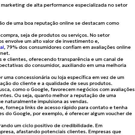
 marketing de alta performance
especializada no setor
ão de uma boa reputação online
se destacam como
a compra
, seja de produtos ou serviços. No setor
s envolve um alto valor de investimento e,
al
,
79% dos consumidores confiam em avaliações online
rnet.
 e clientes,
oferecendo transparência e um canal de
pectativas do consumidor, auxiliando em uma melhoria
r uma concessionária ou loja específica em vez de um
ação do cliente
e a qualidade de seus produtos.
 busca, como o Google,
favorecem negócios com avaliações
entes. Ou seja, quanto melhor a reputação de uma
que naturalmente impulsiona as vendas.
te
, forneça
links de acesso rápido para contato
e tenha
ões do Google, por exemplo, é
oferecer algum voucher de
ando um ciclo positivo de credibilidade. Em
mpresa
, afastando potenciais clientes. Empresas que