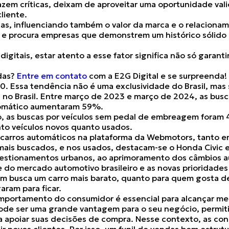
zem críticas, deixam de aproveitar uma oportunidade val
liente.
tas, influenciando também o valor da marca e o relacionam
e procura empresas que demonstrem um histórico sólido 
gitais, estar atento a esse fator significa não só garant
ndas?
Entre em contato
com a E2G Digital e se surpreenda!
0. Essa tendência não é uma exclusividade do Brasil, ma
os no Brasil. Entre março de 2023 e março de 2024, as bu
tomático aumentaram 59%.
io, as buscas por veículos sem pedal de embreagem foram
to veículos novos quanto usados.
e carros automáticos na plataforma da Webmotors, tanto e
mais buscados, e nos usados, destacam-se o Honda Civic 
gestionamentos urbanos, ao aprimoramento dos câmbios au
 do mercado automotivo brasileiro e as novas prioridade
m busca um carro mais barato, quanto para quem gosta de
ram para ficar.
ortamento do consumidor é essencial para alcançar melho
 ser uma grande vantagem para o seu negócio, permitind
a apoiar suas decisões de compra. Nesse contexto, as co