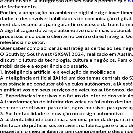
e chat no site. A integração desses canais permite que
o 
de fechamento.
Por fim, a adaptação ao ambiente digital exige investim
dados e desenvolver habilidades de comunicação digital
medidas essenciais para garantir o sucesso da transform
A digitalização do varejo automotivo não é mais opcional
processos e
colocar o cliente no centro da estratégia
. Qu
relevância no setor.
Quer saber como aplicar as estratégias certas ao seu ne
O
South by Southwest
(SXSW) 2024, realizado em Austin,
discutir
o futuro da tecnologia, cultura e negócios
. Para 
mobilidade e a experiência do usuário.
1. Inteligência artificial e a evolução da mobilidade
A inteligência artificial (IA) foi um dos temas centrais
assistência ao condutor até veículos autônomos,
a IA est
significativos em seus serviços de veículos autônomos,
2. Experiências imersivas e o futuro do interior dos veícul
A transformação do interior dos veículos foi outro destaq
sensores e software para criar jogos imersivos para pass
3. Sustentabilidade e inovação no design automotivo
A
sustentabilidade continua a ser uma prioridade para a i
destacando
práticas sustentáveis
na fabricação e o uso d
respeitem o meio ambiente sem comprometer o desemp