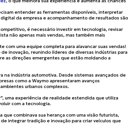
dez
, o que melhora sua experiência e aumenta as chances
cisam entender as ferramentas disponíveis
, interpretar
a digital da empresa e acompanhamento de resultados são
mpetitivo, é necessário investir em tecnologia, revisar
uista não apenas mais vendas, mas também mais
te com uma equipe completa para alavancar suas vendas!
e inovação, reunindo líderes de diversas indústrias para
sobre as direções emergentes que estão moldando a
ra na indústria automotiva. Desde sistemas avançados de
presas como a Waymo apresentaram avanços
em ambientes urbanos complexos.
”, uma experiência de realidade estendida que utiliza
voluir com a tecnologia.
a que combinava sua herança com uma visão futurista,
de integrar tradição e inovação para criar veículos que