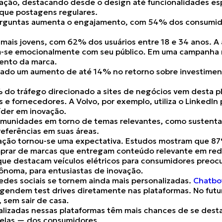
ação, destacando desde o design até funcionalidades es
que postagens regulares.
erguntas aumenta o engajamento, com
54%
dos consumido
mais jovens
, com 62% dos usuários entre 18 e 34 anos. A 
m-se emocionalmente com seu público. Em uma campanha re
mento
da marca​.
trado um
aumento de até 14% no retorno sobre investimen
 do tráfego direcionado a sites de negócios vem desta pl
 e fornecedores​. A Volvo, por exemplo, utiliza o LinkedIn
íder em inovação.
comunidades
em torno de temas relevantes, como sustentabi
eferências em suas áreas.
zação tornou-se uma expectativa. Estudos mostram que
87
mprar de
marcas que entregam conteúdo relevante
em rede
que destacam veículos elétricos para consumidores preo
tônoma, para entusiastas de inovação.
 redes sociais se tornem ainda mais personalizadas.
Chatbo
gendem test drives diretamente nas plataformas. No futu
 sem sair de casa.
nalizadas nessas plataformas têm mais chances de se des
telas — dos consumidores.