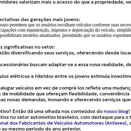
umidores valorizam mais o acesso do que a propriedade, ve
ectativas das gerações mais jovens:
to prazo permitem que os usuários escolham veículos conforme suas ne
cupações com manutenção, impostos e depreciação do veículo, simplific
sponibilizam modelos atualizados, permitindo que os usuários experime
ignificativas no setor:
tão diversificando seus serviços, oferecendo desde locaç
cessionárias buscam adaptar-se a essa nova realidade,
culos elétricos e híbridos entre os jovens estimula invest
alugar veículos em vez de comprá-los reflete uma
mudança
 de mobilidade que ofereçam flexibilidade, conveniência 
essas novas demandas, inovando e oferecendo serviços qu
motivo? Então dá uma olhada nos conteúdos do
nosso blog
!
tiva
no setor automotivo brasileiro,
com destaque para o t
nal dos Fabricantes de Veículos Automotores (Anfavea)
, 
 ao mesmo período do ano anterior.