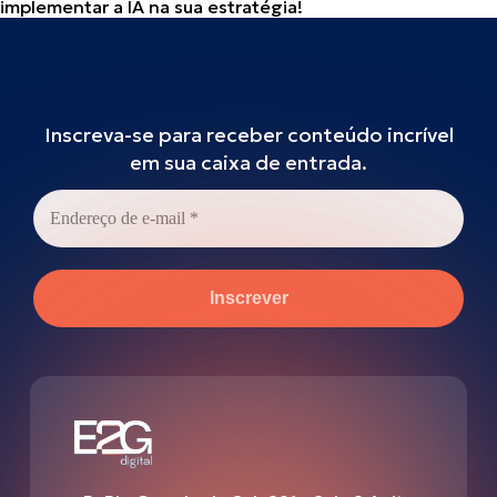
implementar a IA na sua estratégia!
Inscreva-se para receber conteúdo incrível
em sua caixa de entrada.
Endereço
de
e-
mail
*