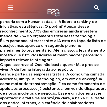
Para muitas organizações brasileiras, a expressão
“inteligência artificial” já não soa como promessa
distante, mas como prioridade real para 2026. Segundo
o estudo Panorama 2026, realizado por Amcham Brasil em
parceria com a Humanizadas, a IA lidera o ranking de
iniciativas estratégicas. O porém? Apesar desse
reconhecimento,
77% das empresas ainda investem
menos de 2% do orçamento total nessa tecnologia
.
É um paradoxo interessante: a IA está no topo da lista de
desejos, mas aparece em segundo plano no
planejamento orçamentário. Além disso, o levantamento
mostra que 61% dos líderes afirmam não ter percebido
impacto relevante até agora.
O que isso revela? Que não basta querer IA, é preciso
viver IA de forma integrada ao negócio.
Grande parte das empresas trata a IA como uma camada
adicional, um “plus” tecnológico, em vez de enxergá-la
como
motor de transformação
. Fica como ferramenta de
apoio aos processos já existentes, em vez de disparadora
de novos modelos de negócio. Esse é um dos entraves
apontados: a falta de estratégia clara, a baixa qualidade
dos dados internos, e a carência de colaboradores