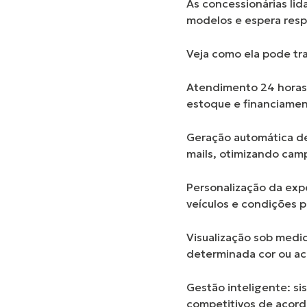
As concessionárias li
modelos e espera respo
Veja como ela pode tr
Atendimento 24 hora
estoque e financiamen
Geração automática de
mails, otimizando cam
Personalização da exp
veículos e condições p
Visualização sob medi
determinada cor ou a
Gestão inteligente:
si
competitivos de acor