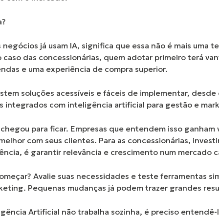
a?
egócios já usam IA, significa que essa não é mais uma te
o caso das concessionárias, quem adotar primeiro terá va
endas e uma experiência de compra superior.
istem soluções acessíveis e fáceis de implementar, desde
integrados com inteligência artificial para gestão e mar
l chegou para ficar
. Empresas que entendem isso ganham 
elhor com seus clientes. Para as concessionárias, investi
cia, é garantir relevância e crescimento num mercado ca
omeçar? Avalie suas necessidades e teste ferramentas sim
keting. Pequenas mudanças já podem trazer grandes resu
ligência Artificial não trabalha sozinha, é preciso entendê