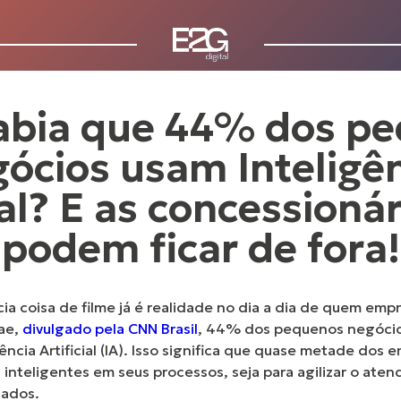
abia que 44% dos p
ócios usam Inteligê
ial? E as concessioná
podem ficar de fora!
cia coisa de filme já é realidade no dia a dia de quem e
ae,
divulgado pela CNN Brasil
,
44% dos pequenos negócios n
ncia Artificial
(IA). Isso significa que quase metade dos
inteligentes em seus processos, seja para agilizar o aten
dados.