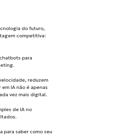
cnologia do futuro,
ntagem competitiva:
 chatbots para
keting.
velocidade, reduzem
r em IA não é apenas
da vez mais digital.
ples de IA no
ltados.
-la para saber como seu