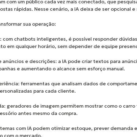
dam com um público cada vez mais conectado, que pesquis
stas rápidas. Nesse cenário, a IA deixa de ser opcional e 
ansformar sua operação:
s:
com chatbots inteligentes, é possível responder dúvida
to em qualquer horário, sem depender de equipe presenc
 anúncios e descrições:
a IA pode criar textos para anúnci
panhas e aumentando o alcance sem esforço manual.
eriência:
ferramentas que analisam dados de comportame
ersonalizadas para cada cliente.
da:
geradores de imagem permitem mostrar como o carro f
cessório antes mesmo da compra.
stemas com IA podem otimizar estoque, prever demanda e 
do com o mercado.