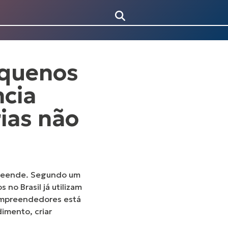
equenos
ncia
rias não
mpreende. Segundo um
o Brasil já utilizam
 empreendedores está
dimento, criar