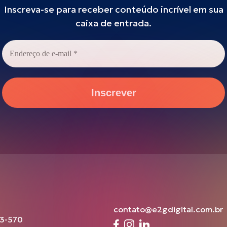
Inscreva-se para receber conteúdo incrível em sua
caixa de entrada.
Endereço
de
e-
mail
*
contato@e2gdigital.com.br
203-570