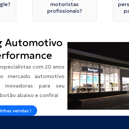
gle?
motoristas
pers
profissionais?
p
g Automotivo
erformance
especialistas com 20 anos
no mercado automotivo
s inovadoras para seu
 botão abaixo e confira!
nhas vendas !